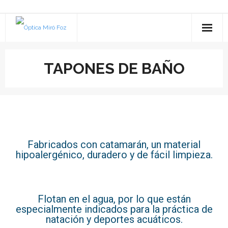
inicio
TAPONES DE BAÑO
SALUD VISUAL
- REVISIÓN DE LA VISTA
SALUD AUDITIVA
- SERVICIOS ESPECIALIZADOS
- ESTUDIO AUDIOLÓGICO
NUESTRA HISTORIA
Fabricados con catamarán, un material
- CONTACTOLOGÍA
- AUDÍFONOS
Contacto
hipoalergénico, duradero y de fácil limpieza.
- GARANTÍAS
- - Premium
- TAPONES DE BAÑO
BLOG
Flotan en el agua, por lo que están
- NUESTRAS MARCAS
- - A medida
- TAPONES PARA DORMIR
especialmente indicados para la práctica de
natación y deportes acuáticos.
- PLAN VEO
- - Esencial
- ACCESORIOS OTICON