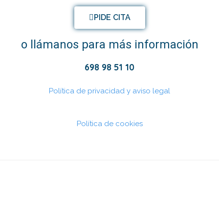
PIDE CITA
- - Power
- - Oticon ON
- GARANTÍA
o llámanos para más información
- - ConnectClip
- FINANCIACIÓN
698 98 51 10
- - Adaptador TV 3.0.
- - Mando a distancia 3.0
Política de privacidad y aviso legal
- - Micrófono ConnectLine
Política de cookies
- - Oticon SafeLine
- - Streamer Pro
- - Adaptador de teléfono 2.0
- - EduMic