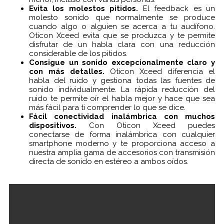
Evita los molestos pitidos.
El feedback es un
- - Adaptador TV 3.0.
molesto sonido que normalmente se produce
cuando algo o alguien se acerca a tu audífono.
- - Mando a distancia 3.0
Oticon Xceed evita que se produzca y te permite
disfrutar de un habla clara con una reducción
- - Micrófono ConnectLine
considerable de los pitidos.
Consigue un sonido excepcionalmente claro y
- - Oticon SafeLine
con más detalles.
Oticon Xceed diferencia el
habla del ruido y gestiona todas las fuentes de
sonido individualmente. La rápida reducción del
- - Streamer Pro
ruido te permite oír el habla mejor y hace que sea
más fácil para ti comprender lo que se dice.
- - Adaptador de teléfono 2.0
Fácil conectividad inalámbrica con muchos
dispositivos.
Con Oticon Xceed puedes
- - EduMic
conectarse de forma inalámbrica con cualquier
smartphone moderno y te proporciona acceso a
- - Cargadores
nuestra amplia gama de accesorios con transmisión
directa de sonido en estéreo a ambos oídos.