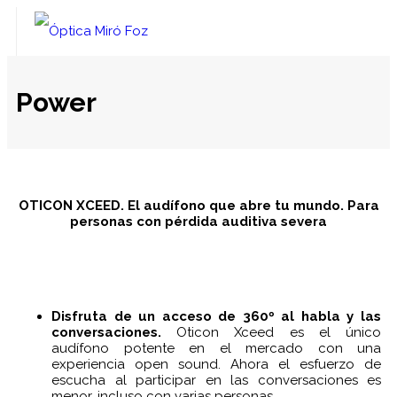
inicio
Power
SALUD VISUAL
SALUD AUDITIVA
- REVISIÓN DE LA VISTA
NUESTRA HISTORIA
- SERVICIOS ESPECIALIZADOS
- ESTUDIO AUDIOLÓGICO
OTICON XCEED. El audífono que abre tu mundo. Para
Contacto
- CONTACTOLOGÍA
- AUDÍFONOS
personas con pérdida auditiva severa
BLOG
- GARANTÍAS
- TAPONES DE BAÑO
- - Premium
- NUESTRAS MARCAS
- TAPONES PARA DORMIR
- - A medida
- PLAN VEO
- ACCESORIOS OTICON
- - Esencial
Disfruta de un acceso de 360º al habla y las
conversaciones.
Oticon Xceed es el único
audífono potente en el mercado con una
- GARANTÍA
- - Power
- - Oticon ON
experiencia open sound. Ahora el esfuerzo de
escucha al participar en las conversaciones es
- FINANCIACIÓN
- - ConnectClip
menor, incluso con varias personas.