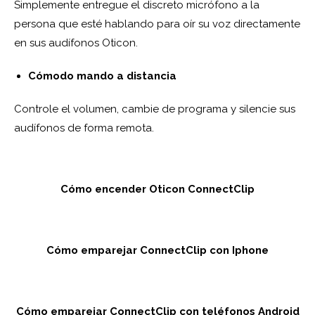
Simplemente entregue el discreto micrófono a la
persona que esté hablando para oír su voz directamente
- - Power
- - Oticon ON
- GARANTÍA
en sus audífonos Oticon.
- - ConnectClip
- FINANCIACIÓN
Cómodo mando a distancia
- - Adaptador TV 3.0.
Controle el volumen, cambie de programa y silencie sus
audífonos de forma remota.
- - Mando a distancia 3.0
- - Micrófono ConnectLine
Cómo encender Oticon ConnectClip
- - Oticon SafeLine
- - Streamer Pro
Cómo emparejar ConnectClip con Iphone
- - Adaptador de teléfono 2.0
- - EduMic
Cómo emparejar ConnectClip con teléfonos Android