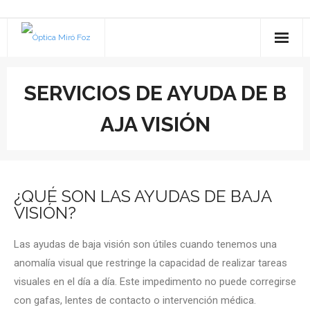
inicio
SERVICIOS DE AYUDA DE B
SALUD VISUAL
AJA VISIÓN
- REVISIÓN DE LA VISTA
SALUD AUDITIVA
- SERVICIOS ESPECIALIZADOS
- ESTUDIO AUDIOLÓGICO
NUESTRA HISTORIA
¿QUÉ SON LAS AYUDAS DE BAJA
- CONTACTOLOGÍA
- AUDÍFONOS
Contacto
VISIÓN?
- GARANTÍAS
- - Premium
- TAPONES DE BAÑO
BLOG
Las ayudas de baja visión son útiles cuando tenemos una
anomalía visual que restringe la capacidad de realizar tareas
- NUESTRAS MARCAS
- - A medida
- TAPONES PARA DORMIR
visuales en el día a día. Este impedimento no puede corregirse
con gafas, lentes de contacto o intervención médica.
- PLAN VEO
- - Esencial
- ACCESORIOS OTICON