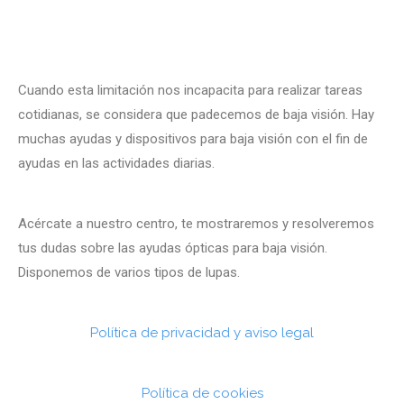
- - Power
- - Oticon ON
- GARANTÍA
- - ConnectClip
- FINANCIACIÓN
Cuando esta limitación nos incapacita para realizar tareas
cotidianas, se considera que padecemos de baja visión. Hay
- - Adaptador TV 3.0.
muchas ayudas y dispositivos para baja visión con el fin de
ayudas en las actividades diarias.
- - Mando a distancia 3.0
- - Micrófono ConnectLine
Acércate a nuestro centro, te mostraremos y resolveremos
tus dudas sobre las ayudas ópticas para baja visión.
- - Oticon SafeLine
Disponemos de varios tipos de lupas.
- - Streamer Pro
Política de privacidad y aviso legal
- - Adaptador de teléfono 2.0
- - EduMic
Política de cookies