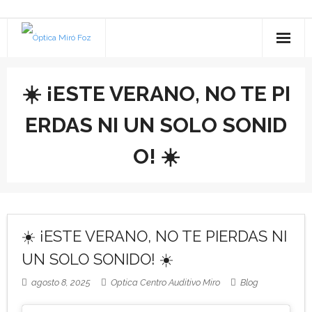
inicio
☀️ ¡ESTE VERANO, NO TE PI
SALUD VISUAL
ERDAS NI UN SOLO SONID
- REVISIÓN DE LA VISTA
SALUD AUDITIVA
O! ☀️
- SERVICIOS ESPECIALIZADOS
- ESTUDIO AUDIOLÓGICO
NUESTRA HISTORIA
- CONTACTOLOGÍA
- AUDÍFONOS
Contacto
☀️ ¡ESTE VERANO, NO TE PIERDAS NI
- GARANTÍAS
- - Premium
- TAPONES DE BAÑO
BLOG
UN SOLO SONIDO! ☀️
- NUESTRAS MARCAS
- - A medida
- TAPONES PARA DORMIR
agosto 8, 2025
Optica Centro Auditivo Miro
Blog
- PLAN VEO
- - Esencial
- ACCESORIOS OTICON